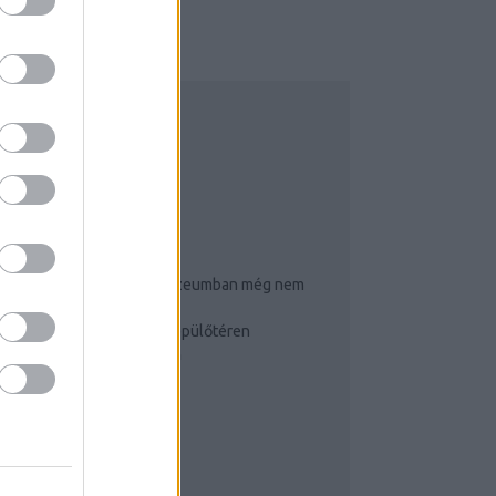
NSTAGRAM
OP 3
Ennyi puncit és farkat múzeumban még nem
látott!
Így cselezz a budapesti repülőtéren
Igluhotelben éjszakáztam