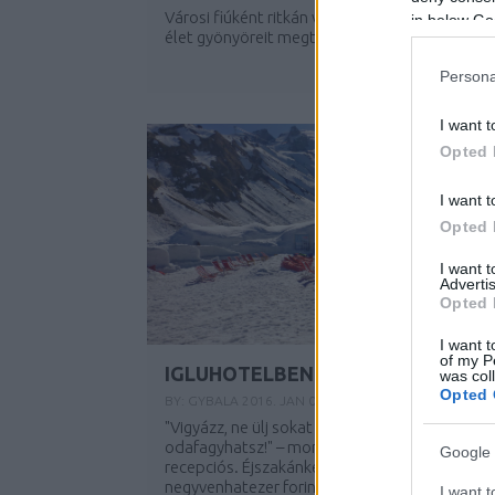
Városi fiúként ritkán volt lehetőségem a vidék
in below Go
élet gyönyöreit megtapasztalni. Pláne nem...
Persona
I want t
Opted 
I want t
Opted 
I want 
Advertis
Opted 
I want t
of my P
IGLUHOTELBEN ÉJSZAKÁZTAM
was col
Opted 
BY:
GYBALA
2016. JAN 09.
"Vigyázz, ne ülj sokat a wc-n, mert
odafagyhatsz!" – mondta a szálláson a
Google 
recepciós. Éjszakánként fejenként
negyvenhatezer forintért ez már pofátlanság
I want t