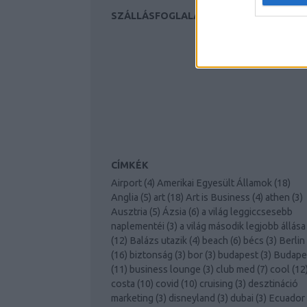
SZÁLLÁSFOGLALÁS
CÍMKÉK
Airport
(
4
)
Amerikai Egyesült Államok
(
18
)
Anglia
(
5
)
art
(
18
)
Art is Business
(
4
)
athen
(
3
)
Ausztria
(
5
)
Ázsia
(
6
)
a világ leggiccsesebb
naplementéi
(
3
)
a világ második legjobb állása
(
12
)
Balázs utazik
(
4
)
beach
(
6
)
bécs
(
3
)
Berlin
(
16
)
biztonság
(
3
)
bor
(
3
)
budapest
(
3
)
Budape
(
11
)
business lounge
(
3
)
club med
(
7
)
cool
(
12
costa
(
10
)
covid
(
10
)
cruising
(
3
)
desztináció
marketing
(
3
)
disneyland
(
3
)
dubai
(
3
)
Ecuador