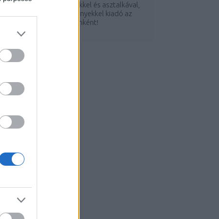
 kis faággyal, sárga székekkel és asztalkával,
izes tállal és apró festményekkel kiadó az
irbnb-n 9 euróért éjszakánként!
.