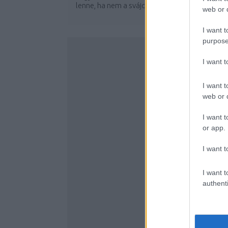
lenne, ha nem a svájci hószállodába...
web or d
I want t
purpose
I want 
I want t
web or d
I want t
or app.
I want t
I want t
authenti