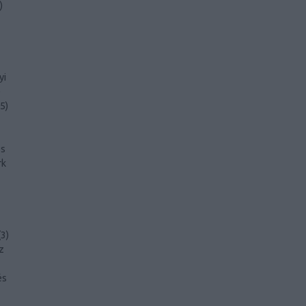
)
yi
)
5
)
s
rk
(
3
)
z
és