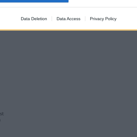
Data Deletion
Data Access
Privacy Policy
st
)