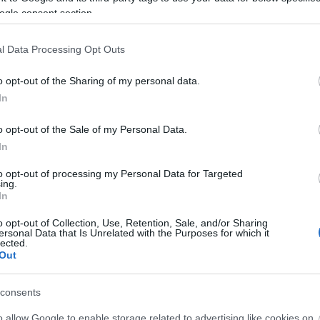
a
szállodai élményekről beszéltem. Iglu hotel
i
ogle consent section.
v
Svájcban Gondolázás Las Vegasban a Velence
a
hotelben Dubai akvárium hotel a víz...
l Data Processing Opt Outs
..
o opt-out of the Sharing of my personal data.
In
o opt-out of the Sale of my Personal Data.
In
to opt-out of processing my Personal Data for Targeted
ing.
In
o opt-out of Collection, Use, Retention, Sale, and/or Sharing
ersonal Data that Is Unrelated with the Purposes for which it
lected.
Out
consents
o allow Google to enable storage related to advertising like cookies on