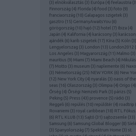
(
3
)
elnökválasztás
(
3
)
Európa
(
4
)
feelaustria
(
3
Finnország
(
4
)
Florida
(
4
)
food
(
3
)
foto
(
9
)
franciaország
(
10
)
Galapagos szigetek
(
3
)
gasztro
(
15
)
GermanyAwaitsYou
(
6
)
görögország
(
10
)
hajó
(
12
)
hotel
(
7
)
Ibiza
(
4
)
Japán
(
4
)
Kalifornia
(
4
)
karácsony
(
3
)
karácson
ajándék
(
6
)
karib szigetek
(
17
)
Kína
(
5
)
Köln
(
3
Lengyelorszag
(
3
)
London
(
13
)
London2012
(
Los Angeles
(
3
)
Magyarország
(
11
)
Malmo
(
3
)
mauritius
(
9
)
Miami
(
7
)
Miami Beach
(
4
)
Mikulás
(
7
)
Motto
(
3
)
museum
(
3
)
naplemente
(
6
)
Naxo
(
3
)
Németország
(
25
)
NEW YORK
(
6
)
New Yo
(
12
)
New York City
(
4
)
nyaralás
(
3
)
oasis of the
seas
(
16
)
Olaszország
(
3
)
Olimpia
(
4
)
Origo
(
4
)
Őrség
(
4
)
Őrségi Nemzeti Park
(
3
)
párizs
(
5
)
Peking
(
5
)
Press
(
43
)
provence
(
5
)
rádió
(
3
)
Reggeli
(
6
)
repülés
(
10
)
repülőtér
(
4
)
roadtrip
Rovaniemi
(
3
)
royal caribbean
(
18
)
RTL Fókus
(
6
)
RTL KLUB
(
13
)
Sajtó
(
31
)
sajtozsemle
(
33
)
Samsung
(
6
)
Samsung Global Blogger
(
8
)
Síel
(
3
)
Spanyolország
(
7
)
Spektrum Home
(
3
)
st.