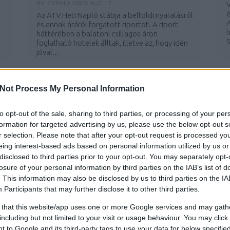
BY:
GYBALA
2020. AUG 17.
V
é
Az ATV Heti Napló stábja a belföldi nyaralásról
A
n
és annak áráról forgatott riportot. A riport
h
háttérében a balatoni csillagos áron
S
foglalható hotelek álltak, illetve az, hogy idén
jóval...
Not Process My Personal Information
to opt-out of the sale, sharing to third parties, or processing of your per
formation for targeted advertising by us, please use the below opt-out s
r selection. Please note that after your opt-out request is processed y
eing interest-based ads based on personal information utilized by us or
disclosed to third parties prior to your opt-out. You may separately opt-
losure of your personal information by third parties on the IAB’s list of
. This information may also be disclosed by us to third parties on the
IA
Participants
that may further disclose it to other third parties.
RTL REGGELI - KÜLÖNLEGES
HOTELEK
 that this website/app uses one or more Google services and may gath
BY:
GYBALA
2017. AUG 21.
I
including but not limited to your visit or usage behaviour. You may click 
G
Az RTL Klub Reggeli műsorában különleges
 to Google and its third-party tags to use your data for below specifi