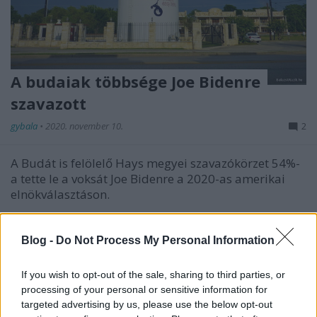
A budaiak többsége Joe Bidenre
szavazott
gybala
•
2020. november 10.
2
A Budát is felölelő Hays megyei szavazókörzet 54%-
a tette le a voksát Joe Bidenre a 2020-as amerikai
elnökválasztáson.
Blog -
Do Not Process My Personal Information
If you wish to opt-out of the sale, sharing to third parties, or
processing of your personal or sensitive information for
targeted advertising by us, please use the below opt-out