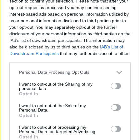
section to confirm your selection. Please note that after your
opt-out request is processed you may continue seeing
interest-based ads based on personal information utilized by
us or personal information disclosed to third parties prior to
your opt-out. You may separately opt-out of the further
disclosure of your personal information by third parties on the
IAB’s list of downstream participants. This information may
also be disclosed by us to third parties on the
IAB’s List of
Downstream Participants
that may further disclose it to other
third parties.
Please note that this website/app uses one or more Google
Personal Data Processing Opt Outs
services and may gather and store information including but
not limited to your visit or usage behaviour. You may click to
I want to opt-out of the Sharing of my
personal data.
grant or deny consent to Google and its third-party tags to
Bizarr elnöki kegyelem a pulykáknak
Opted In
use your data for below specified purposes in below Google
consent section.
gybala
•
2016. november 23.
0
I want to opt-out of the Sale of my
Personal Data.
Opted In
Van Amerikában egy kedvesen bizarr hagyomány. Az
USA elnöke minden évben Hálaadás előtt
I want to opt-out of processing my
Personal Data for Targeted Advertising.
megkegyelmez egy pulykának. Idén Tater és Tot
Opted In