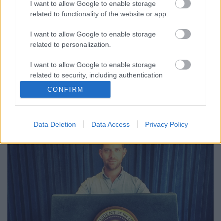
I want to allow Google to enable storage
gybala
•
2016. november 09.
3
related to functionality of the website or app.
New Trump City - Kemény reggelre ébredt ma az
I want to allow Google to enable storage
USA és a világ. Trump megnyerte az elnökválasztást
related to personalization.
annak ellenére, hogy Clintonra többen szavaztak (!)
Az amerikai elnökválasztási rendszer azonban, a nép
I want to allow Google to enable storage
akaratát az őket képviselő elektori kollégiummal
related to security, including authentication
dönti el. Ezért voltak fontosak a libikóka…
functionality and fraud prevention, and other
CONFIRM
user protection.
Data Deletion
Data Access
Privacy Policy