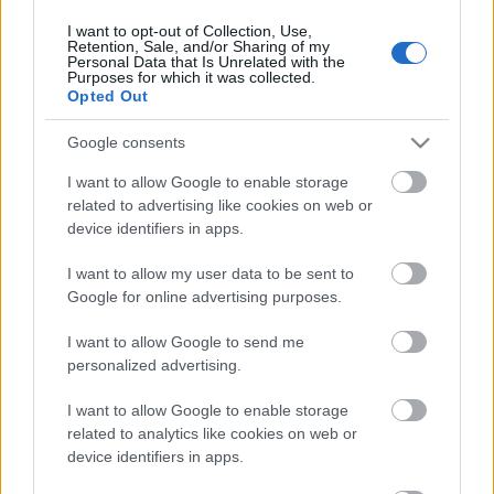
voltak a szerencsések, akik így nem kerültek az
ünnepi asztalra. Durva nagypapás viccből viszont
I want to opt-out of Collection, Use,
Retention, Sale, and/or Sharing of my
annál több volt a terítéken. White House Photo /
Personal Data that Is Unrelated with the
Chuck Kennedy
Purposes for which it was collected.
Opted Out
Google consents
I want to allow Google to enable storage
related to advertising like cookies on web or
device identifiers in apps.
I want to allow my user data to be sent to
Google for online advertising purposes.
I want to allow Google to send me
personalized advertising.
I want to allow Google to enable storage
related to analytics like cookies on web or
device identifiers in apps.
New Trump City