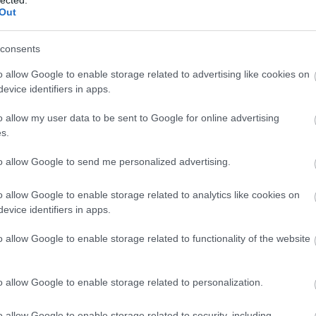
Out
consents
o allow Google to enable storage related to advertising like cookies on
evice identifiers in apps.
o allow my user data to be sent to Google for online advertising
s.
to allow Google to send me personalized advertising.
NÉMETORSZÁG ROMANTIKUS
o allow Google to enable storage related to analytics like cookies on
KINCSESLÁDÁJA
evice identifiers in apps.
n
BY:
GYBALA
2020. OKT 28.
B
Kanyargó folyók és meredek szőlőültetvények,
V
o allow Google to enable storage related to functionality of the website
ropogós rizling és mesebeli kastélyok
h
varázsolják romantikussá a német vidéket.
N
Koblenz környékén kirándultam.
s
o allow Google to enable storage related to personalization.
...
o allow Google to enable storage related to security, including