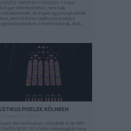
AZ EGÉSZ VÁROS EGY STADION - 11 tipp
tuttgart felfedezéséhez, nem csak
ocidrukkereknek. Stuttgart egy pezsgő német
áros, ami tökéletes találkozási pontja a
agyományoknak és a modernitásnak, ahol...
GÓTIKUS PIXELEK KÖLNBEN
BY:
GYBALA
2023. DEC 20.
mpact-Site-Verification: 2ebb0608-4128-49f9-
913a-ff3c78761747 A kölni székesegyház ma a