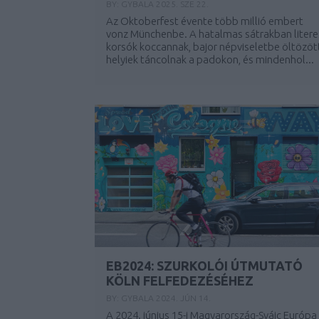
BY:
GYBALA
2025. SZE 22.
Az Oktoberfest évente több millió embert
vonz Münchenbe. A hatalmas sátrakban litere
korsók koccannak, bajor népviseletbe öltözöt
helyiek táncolnak a padokon, és mindenhol...
EB2024: SZURKOLÓI ÚTMUTATÓ
KÖLN FELFEDEZÉSÉHEZ
BY:
GYBALA
2024. JÚN 14.
A 2024. június 15-i Magyarország-Svájc Európa