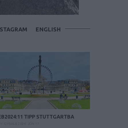
NSTAGRAM
ENGLISH
EB2024:11 TIPP STUTTGARTBA
Y:
GYBALA
2024. JÚN 17.