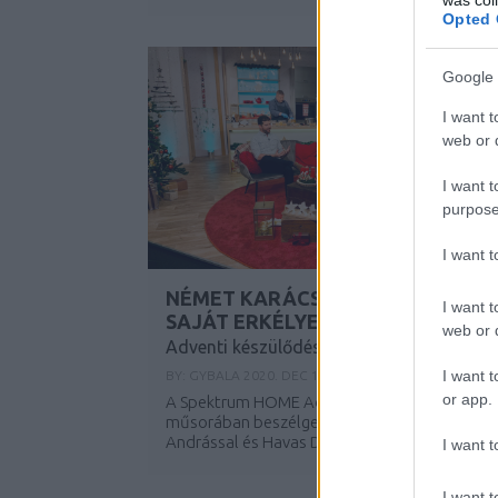
Opted 
...
Google 
I want t
web or d
I want t
purpose
I want 
NÉMET KARÁCSONYI VÁSÁROK A
I want t
SAJÁT ERKÉLYEDEN!
web or d
Adventi készülődés a Spektrum HOME-o
I want t
BY:
GYBALA
2020. DEC 10.
or app.
A Spektrum HOME Adventi készülődés
műsorában beszélgettünk utazásról Csonka
Andrással és Havas Dórával.
I want t
...
I want t