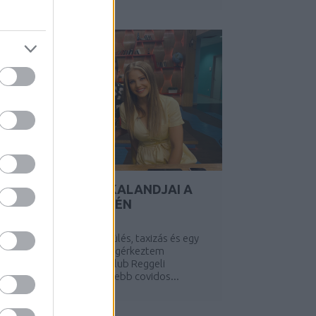
EGY VILÁGUTAZÓ KALANDJAI A
KORONAVÍRUS IDEJÉN
Y:
GYBALA
2020. AUG 07.
onatozás, buszozás, repülés, taxizás és egy
ajnali autókázás után megérkeztem
émetországból az RTL Klub Reggeli
túdiójába, hogy a legfrissebb covidos...