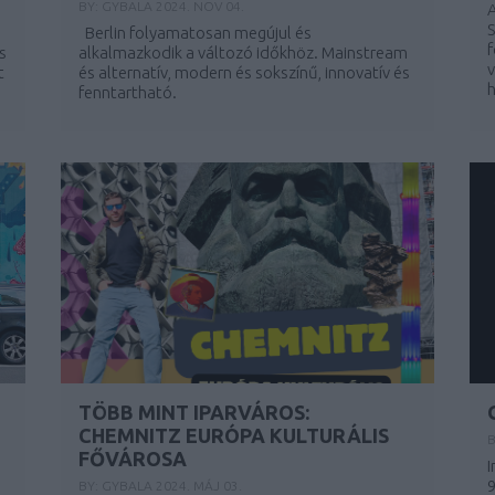
BY:
GYBALA
2024. NOV 04.
S
Berlin folyamatosan megújul és
f
s
alkalmazkodik a változó időkhöz. Mainstream
v
t
és alternatív, modern és sokszínű, innovatív és
h
fenntartható.
...
TÖBB MINT IPARVÁROS:
CHEMNITZ EURÓPA KULTURÁLIS
FŐVÁROSA
I
BY:
GYBALA
2024. MÁJ 03.