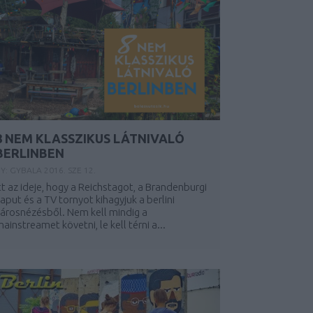
8 NEM KLASSZIKUS LÁTNIVALÓ
BERLINBEN
Y:
GYBALA
2016. SZE 12.
tt az ideje, hogy a Reichstagot, a Brandenburgi
aput és a TV tornyot kihagyjuk a berlini
árosnézésből. Nem kell mindig a
ainstreamet követni, le kell térni a...