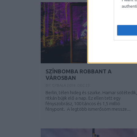
authenti
SZÍNBOMBA ROBBANT A
VÁROSBAN
BY:
GYBALA
2018. DEC 23.
Berlin, télen hideg és szürke. Hamar sötétedik,
ritkán bújik elő a nap. Ez ellen tett egy
fényszobrász, 100 táncos és 1,5 millió
fénypont. A legtöbb ismerősöm messze...