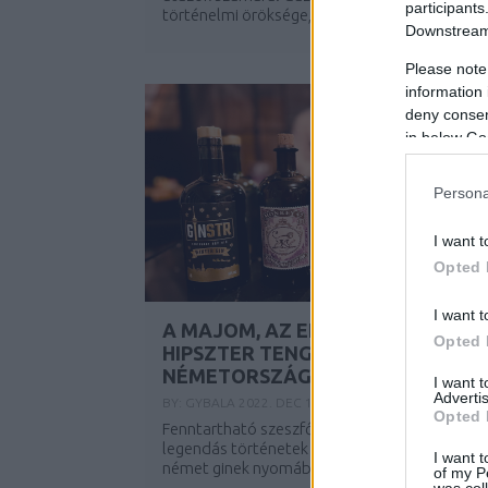
participants
történelmi öröksége, valamint modern élete..
Downstream 
Please note
information 
deny consent
in below Go
Persona
I want t
Opted 
I want t
A MAJOM, AZ ELEFÁNT ÉS A
Opted 
HIPSZTER TENGERÉSZ – GINTÚRA
NÉMETORSZÁGBAN
I want 
Advertis
BY:
GYBALA
2022. DEC 17.
Opted 
Fenntartható szeszfőzdék, titkos receptúra,
legendás történetek és afrikai szerelem. A
I want t
német ginek nyomába eredtem.
of my P
was col