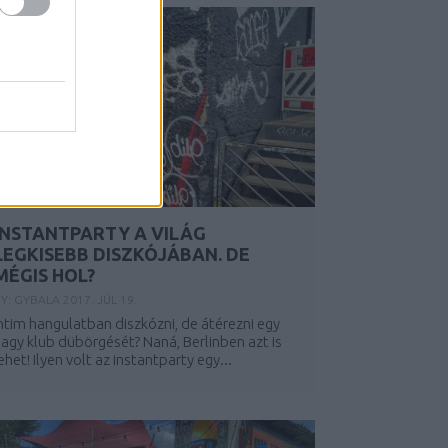
INSTANTPARTY A VILÁG
LEGKISEBB DISZKÓJÁBAN. DE
MÉGIS HOL?
Y:
GYBALA
2017. JÚL 19.
ntim hangulatban diszkózni, de átérezni egy
agy klub dübörgését? Naná, Berlinben azt is
ehet! Ilyen volt az instantparty egy...