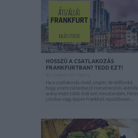
HOSSZÚ A CSATLAKOZÁS
FRANKFURTBAN? TEDD EZT!
BY:
GYBALA
2017. FEB 20.
Ha a csatlakozás rövid, szuper, de előfordul,
hogy a nem túl kedvező menetrend és árérték
arány miatt több órát kell Amszterdam, Párizs
London vagy éppen Frankfurt repülőterein...