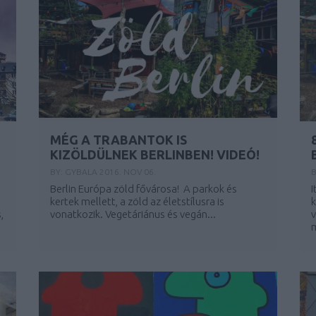
MÉG A TRABANTOK IS
KIZÖLDÜLNEK BERLINBEN! VIDEÓ!
BY:
GYBALA
2016. NOV 06.
B
Berlin Európa zöld fővárosa! A parkok és
I
kertek mellett, a zöld az életstílusra is
k
,
vonatkozik. Vegetáriánus és vegán...
v
m