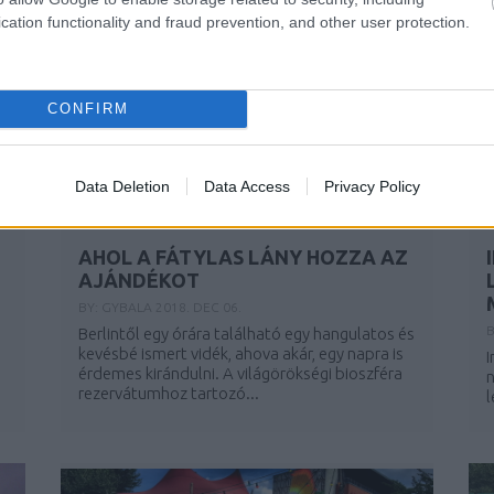
cation functionality and fraud prevention, and other user protection.
CONFIRM
Data Deletion
Data Access
Privacy Policy
AHOL A FÁTYLAS LÁNY HOZZA AZ
AJÁNDÉKOT
BY:
GYBALA
2018. DEC 06.
B
Berlintől egy órára található egy hangulatos és
kevésbé ismert vidék, ahova akár, egy napra is
I
érdemes kirándulni. A világörökségi bioszféra
n
rezervátumhoz tartozó...
l