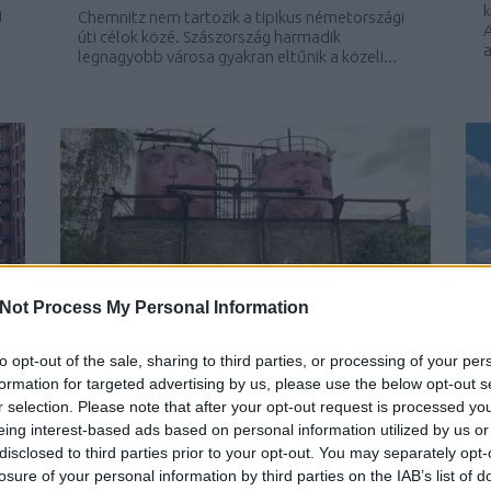
g
Chemnitz nem tartozik a tipikus németországi
úti célok közé. Szászország harmadik
a
legnagyobb városa gyakran eltűnik a közeli...
Not Process My Personal Information
to opt-out of the sale, sharing to third parties, or processing of your per
MŰVÉSZET A VASGYÁRBAN -
formation for targeted advertising by us, please use the below opt-out s
VÖLKLINGEN
B
r selection. Please note that after your opt-out request is processed y
BY:
GYBALA
2023. NOV 27.
N
eing interest-based ads based on personal information utilized by us or
A németországi Völklinger Hütte egykor
disclosed to third parties prior to your opt-out. You may separately opt-
s
s
jelentős vas- és acélgyár volt. Ma egyedülálló
losure of your personal information by third parties on the IAB’s list of
h
kulturális központként működik, ráadásul a