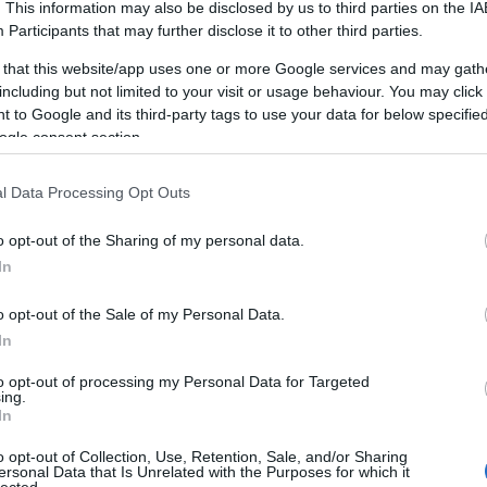
. This information may also be disclosed by us to third parties on the
IA
t
.
világörökség része. Az ipari létesítmény a...
Participants
that may further disclose it to other third parties.
 that this website/app uses one or more Google services and may gath
including but not limited to your visit or usage behaviour. You may click 
 to Google and its third-party tags to use your data for below specifi
ogle consent section.
l Data Processing Opt Outs
o opt-out of the Sharing of my personal data.
In
o opt-out of the Sale of my Personal Data.
LÁBNYOM NÉLKÜL STUTTGARTBA
In
BY:
GYBALA
2022. JAN 11.
B
to opt-out of processing my Personal Data for Targeted
Egykor az egyik legrosszabb levegőjű német
H
ing.
város volt, idén a legfenntarthatóbbá
ú
In
választották. Hogyan utazzunk autóval és
t
repülővel, ha környezettudatosak vagyunk...
h
o opt-out of Collection, Use, Retention, Sale, and/or Sharing
i
ersonal Data that Is Unrelated with the Purposes for which it
lected.