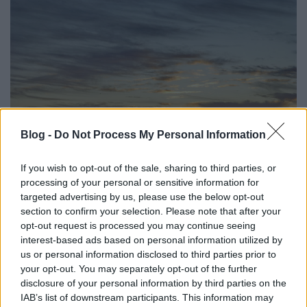
Blog -
Do Not Process My Personal Information
If you wish to opt-out of the sale, sharing to third parties, or
processing of your personal or sensitive information for
targeted advertising by us, please use the below opt-out
Folytatódik a celebspotting
section to confirm your selection. Please note that after your
Miamiban II.
opt-out request is processed you may continue seeing
interest-based ads based on personal information utilized by
gybala
•
2016. december 19.
0
us or personal information disclosed to third parties prior to
your opt-out. You may separately opt-out of the further
disclosure of your personal information by third parties on the
A sztártúra Miamiban 2. részében Miami Beachre
IAB’s list of downstream participants. This information may
látogatok. Miami egész évben ezerrel pörög.