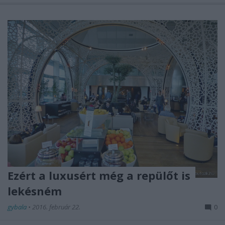
Ezért a luxusért még a repülőt is
lekésném
gybala
•
2016. február 22.
0