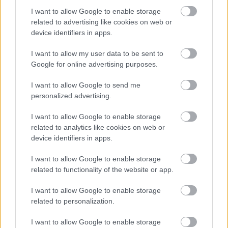
MIAMI: ahova a sztárok nem csak
I want to allow Google to enable storage
nyaralni járnak 1.
related to advertising like cookies on web or
device identifiers in apps.
gybala
•
2016. december 11.
0
I want to allow my user data to be sent to
Mi a közös Shakirában, Gloria Estefanban, Ricky
Google for online advertising purposes.
Martinban, Enrique Iglesiasban, Lenny Kravitzban és
I want to allow Google to send me
Cherben? Amellett, hogy mindegyik besepert már
personalized advertising.
több zenei díjat, csillogó fogsoruk van, valószínűleg
volt már szépészeti beavatkozásuk, mindannyian
I want to allow Google to enable storage
Miamiban élnek. Legalábbis az év egy részében. A…
related to analytics like cookies on web or
device identifiers in apps.
I want to allow Google to enable storage
related to functionality of the website or app.
I want to allow Google to enable storage
related to personalization.
I want to allow Google to enable storage