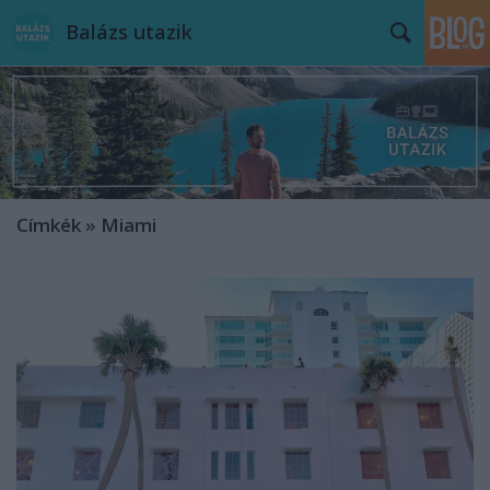
Balázs utazik
Címkék
»
Miami