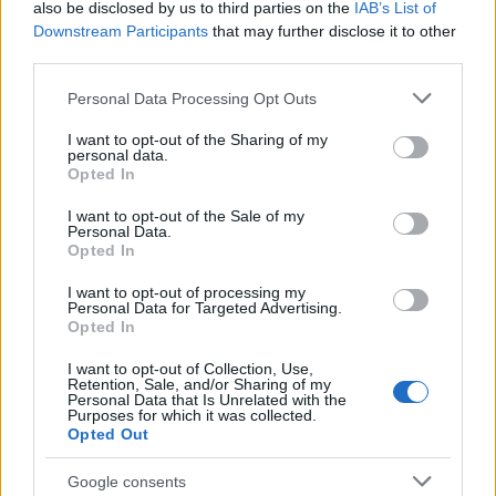
also be disclosed by us to third parties on the
IAB’s List of
Nagyon kedvelem a várost. Nem csak a strandjait és
Downstream Participants
that may further disclose it to other
bárjait, nem csak a felhőkarcolókat és a luxust,
third parties.
hanem a szuperhangulatos egyedi kis negyedeket,
mint a Wynwood design negyedet és a kubai
Please note that this website/app uses one or more Google
Personal Data Processing Opt Outs
városrészt. Egy…
services and may gather and store information including but
not limited to your visit or usage behaviour. You may click to
I want to opt-out of the Sharing of my
personal data.
grant or deny consent to Google and its third-party tags to
Opted In
use your data for below specified purposes in below Google
consent section.
I want to opt-out of the Sale of my
Personal Data.
Opted In
I want to opt-out of processing my
Personal Data for Targeted Advertising.
Opted In
I want to opt-out of Collection, Use,
Retention, Sale, and/or Sharing of my
Personal Data that Is Unrelated with the
Purposes for which it was collected.
Opted Out
Google consents