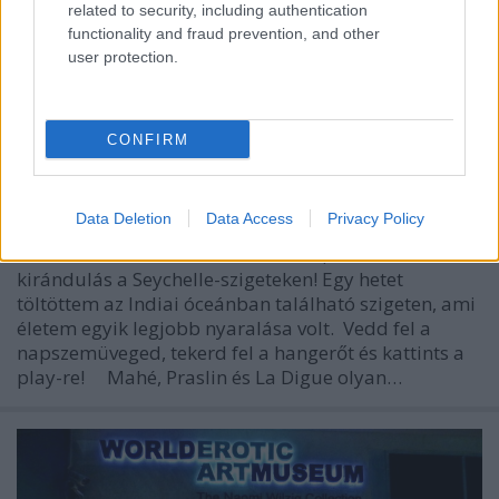
related to security, including authentication
functionality and fraud prevention, and other
user protection.
CONFIRM
Édenkert a Seychelle-szigeteken
gybala
•
2016. október 02.
2
Data Deletion
Data Access
Privacy Policy
Ez a földi Paradicsom. Búvárkodás, strandolás és
kirándulás a Seychelle-szigeteken! Egy hetet
töltöttem az Indiai óceánban található szigeten, ami
életem egyik legjobb nyaralása volt. Vedd fel a
napszemüveged, tekerd fel a hangerőt és kattints a
play-re! Mahé, Praslin és La Digue olyan…