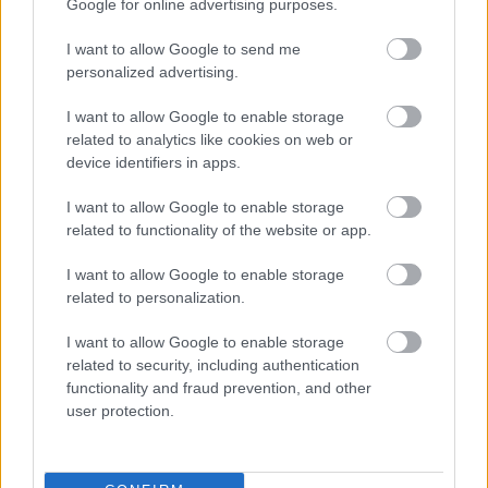
Google for online advertising purposes.
Gyönyörű a természet, elvarázsol a táj, közel van és
I want to allow Google to send me
ha a határok is megnyílnak, az idei nyár sláger úti
personalized advertising.
célja lehet Ausztria. Összeszedtem néhány
emlékezetes osztrák élményem, amikbe befért a
I want to allow Google to enable storage
nagyváros eldugott kincse, a mestermű termálfürdő,
related to analytics like cookies on web or
a menő alpesi táj, a világörökség tóvidék és egy…
device identifiers in apps.
I want to allow Google to enable storage
related to functionality of the website or app.
I want to allow Google to enable storage
related to personalization.
I want to allow Google to enable storage
related to security, including authentication
functionality and fraud prevention, and other
user protection.