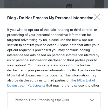
Blog -
Do Not Process My Personal Information
If you wish to opt-out of the sale, sharing to third parties, or
processing of your personal or sensitive information for
targeted advertising by us, please use the below opt-out
section to confirm your selection. Please note that after your
opt-out request is processed you may continue seeing
interest-based ads based on personal information utilized by
us or personal information disclosed to third parties prior to
Előfizettem a bécsi pornóra
your opt-out. You may separately opt-out of the further
disclosure of your personal information by third parties on the
gybala
•
2021. október 01.
1
IAB’s list of downstream participants. This information may
also be disclosed by us to third parties on the
IAB’s List of
Duzzadó pucér keblek, gömbölyű fenék,
Downstream Participants
that may further disclose it to other
áramvonalas idomok, lepel alatti kidudorodások
third parties.
várnak rám a következő napokban. Sosem
Please note that this website/app uses one or more Google
Personal Data Processing Opt Outs
gondoltam, hogy arról fogok egyszer (büszkén) írni
services and may gather and store information including but
itt a Balázs utazik blogon, hogy fizettem a pornóért.