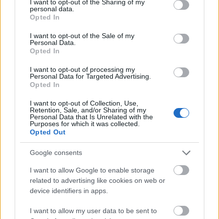
not limited to your visit or usage behaviour. You may click to
I want to opt-out of the Sharing of my
Ma előfizettem egy OnlyFans oldalra, így most már
personal data.
grant or deny consent to Google and its third-party tags to
nézhetek olyan pucér…
Opted In
use your data for below specified purposes in below Google
consent section.
I want to opt-out of the Sale of my
Personal Data.
Opted In
I want to opt-out of processing my
Personal Data for Targeted Advertising.
Opted In
I want to opt-out of Collection, Use,
Retention, Sale, and/or Sharing of my
Personal Data that Is Unrelated with the
Purposes for which it was collected.
Opted Out
Google consents
I want to allow Google to enable storage
related to advertising like cookies on web or
5 különleges hely Ausztriában
device identifiers in apps.
gybala
•
2021. április 25.
7
I want to allow my user data to be sent to