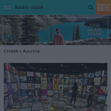
Balázs utazik
Címkék
»
Ausztria