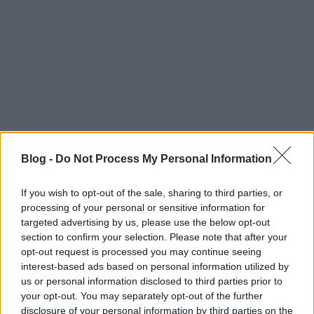
amelyek Bécs OnlyFans oldalán vannak, de
ízelítőnek néhány darab:
A
Willendorfi Vénusz
- 30 000 éves termékenységi
szimbólum, ami a bécsi Természettudományi
Múzeumban található.
Blog -
Do Not Process My Personal Information
If you wish to opt-out of the sale, sharing to third parties, or
processing of your personal or sensitive information for
targeted advertising by us, please use the below opt-out
section to confirm your selection. Please note that after your
opt-out request is processed you may continue seeing
interest-based ads based on personal information utilized by
us or personal information disclosed to third parties prior to
your opt-out. You may separately opt-out of the further
disclosure of your personal information by third parties on the