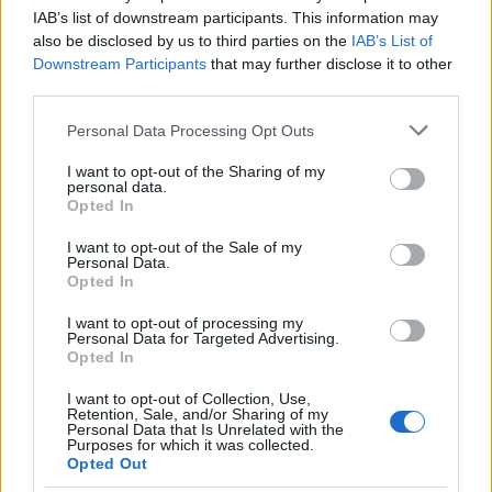
IAB’s list of downstream participants. This information may
also be disclosed by us to third parties on the
IAB’s List of
Downstream Participants
that may further disclose it to other
third parties.
Please note that this website/app uses one or more Google
Personal Data Processing Opt Outs
© NHM Wien Alice Schumacher
services and may gather and store information including but
not limited to your visit or usage behaviour. You may click to
I want to opt-out of the Sharing of my
Egon Schiele
munkái közül biztos sok helyet kap
personal data.
grant or deny consent to Google and its third-party tags to
majd az oldalon, mert az egyik legtermékenyebb
Opted In
use your data for below specified purposes in below Google
aktkép festő volt. Jelenleg az Ülő férfiaktja (önarckép)
consent section.
I want to opt-out of the Sale of my
van az oldalon, ami a bécsi modernizmus egyik
Personal Data.
jelképe lett.
Opted In
I want to opt-out of processing my
Personal Data for Targeted Advertising.
Opted In
I want to opt-out of Collection, Use,
Retention, Sale, and/or Sharing of my
Personal Data that Is Unrelated with the
Purposes for which it was collected.
Opted Out