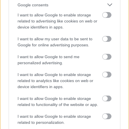
Google consents
I want to allow Google to enable storage
related to advertising like cookies on web or
device identifiers in apps.
I want to allow my user data to be sent to
Google for online advertising purposes.
Egon Schiele aktjait tavaly élőben néztem meg a
Múzeumnegyedben található Leopold
I want to allow Google to send me
Múzeumban.
personalized advertising.
Modigliani
fekvő nőt ábrázoló aktképe az
I want to allow Google to enable storage
érzékiesség egyik legszebb példája, ami az alkotás
related to analytics like cookies on web or
bemutatásakor botrányt okozott. Az eredetit az
device identifiers in apps.
Albertinában lehet megnézni.
I want to allow Google to enable storage
related to functionality of the website or app.
I want to allow Google to enable storage
related to personalization.