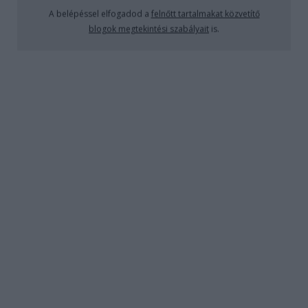
A belépéssel elfogadod a
felnőtt tartalmakat közvetítő
blogok megtekintési szabályait
is.
Na, de mégis milyen szexuális tartalom ez és miért
kell ezt nagy dobra verni meg különben is négy fal
között illik az ilyet nézni. Gondolom már az olvasó
fantáziáját is felkeltette ez a téma.