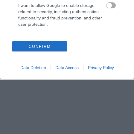
I want to allow Google to enable storage
related to security, including authentication
functionality and fraud prevention, and other
user protection.
CONFIRM
Amedeo Modigliani: Fekvő akt fehér párnán
Data Deletion
Data Access
Privacy Policy
Fizetős pornóért ingyen múzeum
A zseniális promóció részeként, akik előfizetnek Bécs
OnlyFans oldalára, azok cserébe kapnak egy
Vienna
City Card
-ot (ingyenes vele a tömegközlekedés +
kedvezmények) VAGY egy belépőjegyet egy
múzeumba, ahol élőben lehet megnézni az XXX
festményeket.