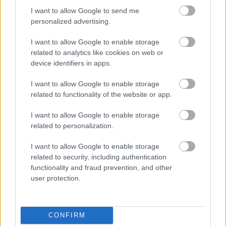
I want to allow Google to send me
personalized advertising.
I want to allow Google to enable storage
related to analytics like cookies on web or
device identifiers in apps.
I want to allow Google to enable storage
related to functionality of the website or app.
I want to allow Google to enable storage
related to personalization.
Fotók: RTL Klub Reggeli
I want to allow Google to enable storage
related to security, including authentication
functionality and fraud prevention, and other
Címkék:
dubai
Reggeli
Sajtó
RTL KLUB
Press
sajtozsemle
user protection.
covid
msc cruises
CONFIRM