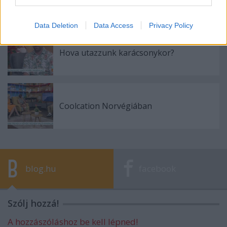
Ajánlott bejegyzések:
Data Deletion
Data Access
Privacy Policy
Hova utazzunk karácsonykor?
Coolcation Norvégiában
blog.hu
facebook
Szólj hozzá!
A hozzászóláshoz be kell lépned!