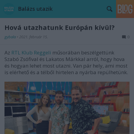
Balázs utazik
Hová utazhatunk Európán kívül?
gybala
•
2021. február 15.
0
Az
RTL Klub Reggeli
műsorában beszélgettünk
Szabó Zsófival és Lakatos Márkkal arról, hogy hova
és hogyan lehet most utazni. Van pár hely, ami most
is elérhető és a télből hirtelen a nyárba repülhetünk.