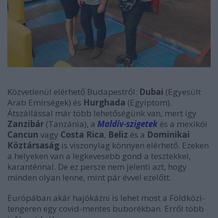
Közvetlenül elérhető Budapestről:
Dubai
(Egyesült
Arab Emírségek) és
Hurghada
(Egyiptom).
Átszállással már több lehetőségünk van, mert így
Zanzibár
(Tanzánia), a
Maldív-szigetek
és a mexikói
Cancun
vagy
Costa Rica
,
Beliz
és a
Dominikai
Köztársaság
is viszonylag könnyen elérhető. Ezeken
a helyeken van a legkevesebb gond a tesztekkel,
karanténnal. De ez persze nem jelenti azt, hogy
minden olyan lenne, mint pár évvel ezelőtt.
Európában akár hajókázni is lehet most a Földközi-
tengeren egy covid-mentes buborékban. Erről több