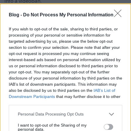
infó a videóban.
Fontos, hogy a szabályok hetente változnak a
Blog -
Do Not Process My Personal Information
tesztelésről, maszkokról, így mindenképpen követni
kell a hivatalos forrásokat (kormányzati oldalak,
If you wish to opt-out of the sale, sharing to third parties, or
helyi turisztikai hivatal weboldalai, légitársaságok
processing of your personal or sensitive information for
oldalai) és mérlegelni kell a kockázatot és a
targeted advertising by us, please use the below opt-out
következményeket is. Hazafelé, 10 napos kötelező
section to confirm your selection. Please note that after your
karantén vagy 2 PCR teszt vár a nyaralókra.
opt-out request is processed you may continue seeing
interest-based ads based on personal information utilized by
A videó megtekinthető
ezen a linken
vagy itt:
us or personal information disclosed to third parties prior to
your opt-out. You may separately opt-out of the further
disclosure of your personal information by third parties on the
IAB’s list of downstream participants. This information may
also be disclosed by us to third parties on the
IAB’s List of
Downstream Participants
that may further disclose it to other
third parties.
Please note that this website/app uses one or more Google
Personal Data Processing Opt Outs
services and may gather and store information including but
not limited to your visit or usage behaviour. You may click to
I want to opt-out of the Sharing of my
personal data.