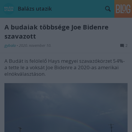
Balázs utazik
A budaiak többsége Joe Bidenre
szavazott
gybala
•
2020. november 10.
2
A Budát is felölelő Hays megyei szavazókörzet 54%-
a tette le a voksát Joe Bidenre a 2020-as amerikai
elnökválasztáson.