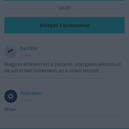
VAGY
haXXor
5 éve
Nagyon elítélem ezt a pazarló, utazgatós életstílust
de azt el kell ismernem, ez a videó tetszett...
Robiekin
5 éve
Wow