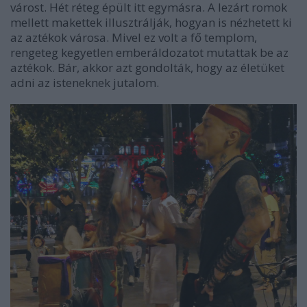
várost. Hét réteg épült itt egymásra. A lezárt romok
mellett makettek illusztrálják, hogyan is nézhetett ki
az aztékok városa. Mivel ez volt a fő templom,
rengeteg kegyetlen emberáldozatot mutattak be az
aztékok. Bár, akkor azt gondolták, hogy az életüket
adni az isteneknek jutalom.