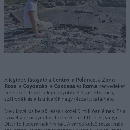
A legtöbb látogató a
Centro
, a
Polanco
, a
Zona
Rosa
, a
Coyoacán
, a
Condesa
és
Roma
negyedeket
keresi fel. Itt van a legnagyobb élet, az éttermek,
szállodák és a látnivalók nagy része itt található.
Mexikóváros belső részén közel 9 millióan élnek. Ez a
szövetségi negyedhez tartozik, amit DF-nek, vagyis
Distrito Federalnak hívnak. A város külső részei más