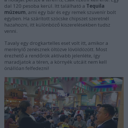
dal 120 pesoba kerül. Itt található a
Tequila
múzeum
, ami egy bár és egy remek szuvenír bolt
egyben. Ha szárított szöcske chipszet szeretnél
hazahozni, itt különböző kiszerelésekben tudsz
venni.
Tavaly egy drogkartelles eset volt itt, amikor a
merénylő zenésznek öltözve lövöldözött. Most
érezhető a rendőrök aktívabb jelenléte, így
maradjatok a téren, a környék utcáit nem kell
önállóan felfedezni!