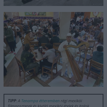
TIPP
: A
Tenampa étteremben
régi mexikói
filmposzterek és kiváló mexikói ételek és italok