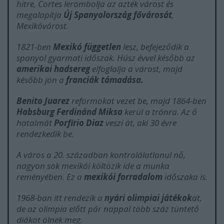
hitre, Cortes lerombolja az azték várost és
megalapítja
Új Spanyolország fővárosát
,
Mexikóvárost.
1821-ben
Mexikó független
lesz, befejeződik a
spanyol gyarmati időszak. Húsz évvel később az
amerikai hadsereg
elfoglalja a várost, majd
később jön a
franciák támadása.
Benito Juarez
reformokat vezet be, majd 1864-ben
Habsburg Ferdinánd Miksa
kerül a trónra. Az ő
hatalmát
Porfirio Diaz
veszi át, aki 30 évre
rendezkedik be.
A város a 20. században kontrolálatlanul nő,
nagyon sok mexikói költözik ide a munka
reményében. Ez a
mexikói forradalom
időszaka is.
1968-ban itt rendezik a
nyári olimpiai játékok
at,
de az olimpia előtt pár nappal több száz tüntető
diákot ölnek meg.