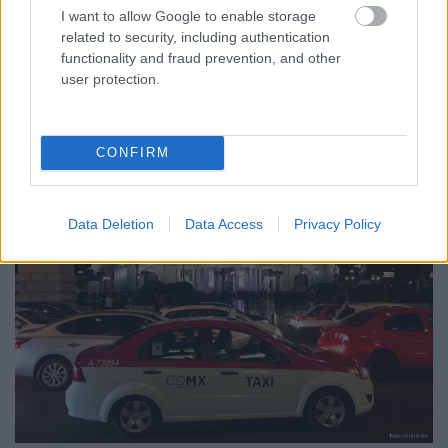
A színpadon van egy üvegfüggöny, ami egy
I want to allow Google to enable storage
különleges tűzvédelmi eszköz. A 24 tonnás alkotás
related to security, including authentication
eredeti terveit
Maróti Géza készítette
és hajóval
functionality and fraud prevention, and other
érkezett Mexikóvárosba. Marótiról a helyi könyvtár
user protection.
egyik épületét is elnevezték.
CONFIRM
Data Deletion
Data Access
Privacy Policy