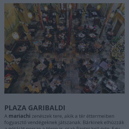
PLAZA GARIBALDI
A
mariachi
zenészek tere, akik a tér éttermeiben
fogyasztó vendégeknek játszanak. Bárkinek elhúzzák
a nótáját persze a téren is, csak fizetni kell érte. Egy