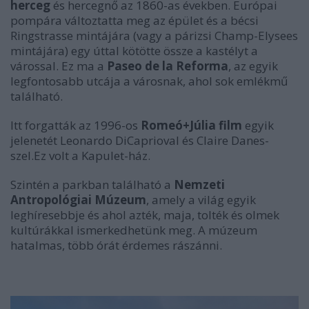
herceg
és hercegnő az 1860-as években. Európai
pompára változtatta meg az épület és a bécsi
Ringstrasse mintájára (vagy a párizsi Champ-Elysees
mintájára) egy úttal kötötte össze a kastélyt a
várossal. Ez ma a
Paseo de la Reforma
, az egyik
legfontosabb utcája a városnak, ahol sok emlékmű
található.
Itt forgatták az 1996-os
Romeó+Júlia film
egyik
jelenetét Leonardo DiCaprioval és Claire Danes-
szel.Ez volt a Kapulet-ház.
Szintén a parkban található a
Nemzeti
Antropológiai Múzeum
, amely a világ egyik
leghíresebbje és ahol azték, maja, tolték és olmek
kultúrákkal ismerkedhetünk meg. A múzeum
hatalmas, több órát érdemes rászánni.