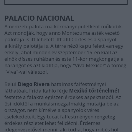
PALACIO NACIONAL
A nemzeti palota ma kormányépületként működik.
Azt mondják, hogy anno Montezuma azték vezető
palotája is itt lehetett. Itt állt Cortes és a spanyol
alkirály palotája is. A térre néző kapu felett van egy
erkély, ahol minden év szeptember 15-én kiáll az
elnök díszes ruhában és este 11-kor megkongatja a
harangot és azt kiálltja, hogy "Viva Mexico!" A tömeg
"Viva"-val válaszol.
Belül
Diego Rivera
hatalmas falfestményei
láthatóak. Frida Kahlo férje
Mexikó történelmét
festette a falakra egészen érdekes aspektusból. Az
ősi időktől a munkásmozgalmakig mutatja be az
országot, nem kímélve a spanyolok véres
cselekedeteit. Egy tucat falfestményen rengeteg
érdekes részletet lehet felidézni. Érdemes
idegenvezetővel menni, aki tudja, hogy mit és hol