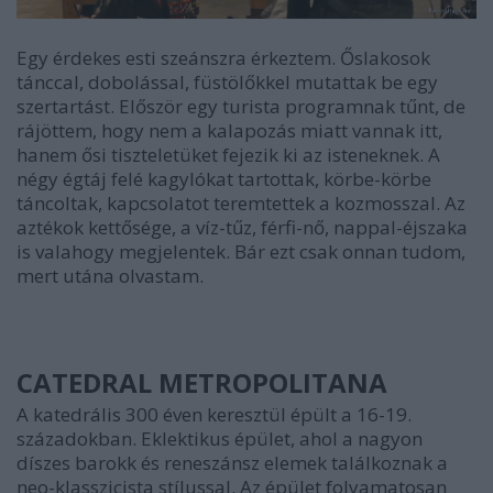
Egy érdekes esti szeánszra érkeztem. Őslakosok
tánccal, dobolással, füstölőkkel mutattak be egy
szertartást. Először egy turista programnak tűnt, de
rájöttem, hogy nem a kalapozás miatt vannak itt,
hanem ősi tiszteletüket fejezik ki az isteneknek. A
négy égtáj felé kagylókat tartottak, körbe-körbe
táncoltak, kapcsolatot teremtettek a kozmosszal. Az
aztékok kettősége, a víz-tűz, férfi-nő, nappal-éjszaka
is valahogy megjelentek. Bár ezt csak onnan tudom,
mert utána olvastam.
CATEDRAL METROPOLITANA
A katedrális 300 éven keresztül épült a 16-19.
századokban. Eklektikus épület, ahol a nagyon
díszes barokk és reneszánsz elemek találkoznak a
neo-klasszicista stílussal. Az épület folyamatosan