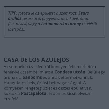
TIPP
: fotózd le az épületet a szemközti
Sears
áruház
teraszáról (ingyenes, de a kávézóban
fizetni kell) vagy a
Latinamerika torony
tetejéről
(belépős).
CASA DE LOS AZULEJOS
A csempék háza kívülről könnyen felismerhető a
fehér-kék csempéi miatt a
Condesa utcán
. Belül egy
áruház, a
Sanborns
és annak éttermei vannak.
Hangulatos hely, óriási belmagassággal. A
környéken rengeteg üzlet és díszes épület van,
köztük a
Postapalota.
Érdemes kicsit elveszni
errefelé.