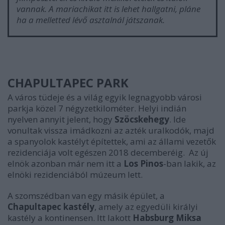
vannak. A mariachikat itt is lehet hallgatni, pláne
ha a melletted lévő asztalnál játszanak.
CHAPULTAPEC PARK
A város tüdeje és a világ egyik legnagyobb városi
parkja közel 7 négyzetkilométer. Helyi indián
nyelven annyit jelent, hogy
Szöcskehegy
. Ide
vonultak vissza imádkozni az azték uralkodók, majd
a spanyolok kastélyt építettek, ami az állami vezetők
rezidenciája volt egészen 2018 decemberéig. Az új
elnök azonban már nem itt a
Los Pinos
-ban lakik, az
elnöki rezidenciából múzeum lett.
A szomszédban van egy másik épület, a
Chapultapec kastély
, amely az egyedüli királyi
kastély a kontinensen. Itt lakott
Habsburg Miksa