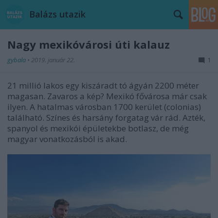
Balázs utazik
Nagy mexikóvárosi úti kalauz
gybala
•
2019. január 22.
1
21 millió lakos egy kiszáradt tó ágyán 2200 méter
magasan. Zavaros a kép? Mexikó fővárosa már csak
ilyen. A hatalmas városban 1700 kerület (colonias)
található. Színes és harsány forgatag vár rád. Azték,
spanyol és mexikói épületekbe botlasz, de még
magyar vonatkozásból is akad.