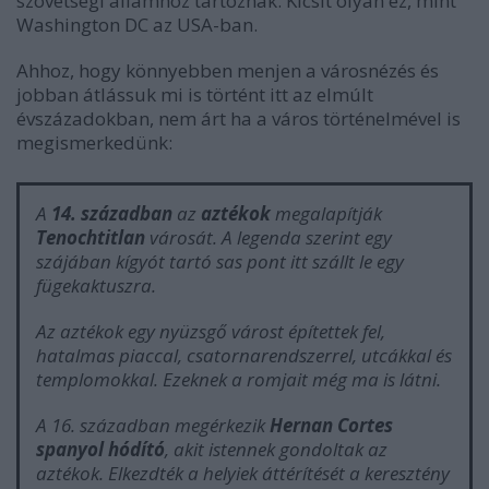
szövetségi államhoz tartoznak. Kicsit olyan ez, mint
Washington DC az USA-ban.
Ahhoz, hogy könnyebben menjen a városnézés és
jobban átlássuk mi is történt itt az elmúlt
évszázadokban, nem árt ha a város történelmével is
megismerkedünk:
A
14. században
az
aztékok
megalapítják
Tenochtitlan
városát. A legenda szerint egy
szájában kígyót tartó sas pont itt szállt le egy
fügekaktuszra.
Az aztékok egy nyüzsgő várost építettek fel,
hatalmas piaccal, csatornarendszerrel, utcákkal és
templomokkal. Ezeknek a romjait még ma is látni.
A 16. században megérkezik
Hernan Cortes
spanyol hódító
, akit istennek gondoltak az
aztékok. Elkezdték a helyiek áttérítését a keresztény