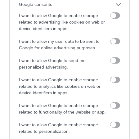
Google consents
I want to allow Google to enable storage
related to advertising like cookies on web or
device identifiers in apps.
I want to allow my user data to be sent to
Google for online advertising purposes.
I want to allow Google to send me
personalized advertising.
I want to allow Google to enable storage
related to analytics like cookies on web or
device identifiers in apps.
PALACIO DE BELLAS ARTES
I want to allow Google to enable storage
A Szépművészeti palota épülete akár Budapesten is
related to functionality of the website or app.
lehetne, A színház art nouvo és art deco stílusokban
épült. Belül Diego Rivera falfestményei vannak, a
I want to allow Google to enable storage
tetején az üvegtető nagyon impozáns.
related to personalization.