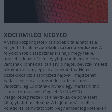
XOCHIMILCO NEGYED
A város központjától kicsit odébb található ez a
negyed. Itt volt az
aztékok csatornarendszere
. A
folyókon több száz színes kis hajó megy fel-le,
amiket ki lehet bérelni. Egyfajta bulinegyede ez a
városnak. Jönnek az italt áruló hajók, beúszik melléd
a kukoricás vagy éppen a játékboltos. Néha
összekoccansz a szomszéd hajóval, majd zenét
hallasz, hiszen a szomszédos ladikon, amit
valószínüleg Lupitának hívnak, egy mariachi trió
szórakoztatja a vendégeket. Az UNESCO
világörökség része kicsit hektikus, de pont ezért
kihagyhatatlan élmény. A hajóállomás mellett
Voladores bemutató volt. Négy ember lóg köteleken