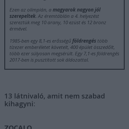
Ezen az olimpián, a
magyarok nagyon jól
szerepeltek
. Az éremtáblán a 4. helyezést
szereztük meg 10 arany, 10 ezüst és 12 bronz
érmével.
1985-ben egy 8,1-es erősségű
földrengés
több
tízezer emberéletet követelt, 400 épület összedőlt,
több ezer súlyosan megsérült. Egy 7,1-es földrengés
2017-ben is pusztított sok áldozattal.
13 látnivaló, amit nem szabad
kihagyni:
ZOCALO