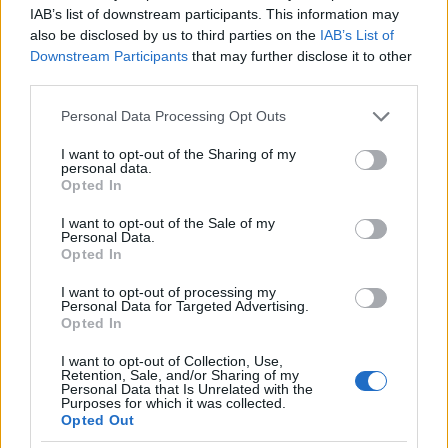
IAB’s list of downstream participants. This information may
also be disclosed by us to third parties on the
IAB’s List of
Downstream Participants
that may further disclose it to other
third parties.
Please note that this website/app uses one or more Google
Personal Data Processing Opt Outs
services and may gather and store information including but
not limited to your visit or usage behaviour. You may click to
I want to opt-out of the Sharing of my
personal data.
grant or deny consent to Google and its third-party tags to
Opted In
use your data for below specified purposes in below Google
consent section.
I want to opt-out of the Sale of my
Personal Data.
Opted In
I want to opt-out of processing my
Personal Data for Targeted Advertising.
Opted In
I want to opt-out of Collection, Use,
Retention, Sale, and/or Sharing of my
Personal Data that Is Unrelated with the
Purposes for which it was collected.
Opted Out