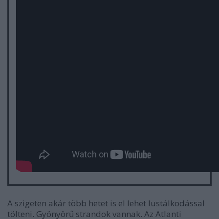
A szigeten akár több hetet is el lehet lustálkodással
tölteni. Gyönyörű strandok vannak. Az Atlanti