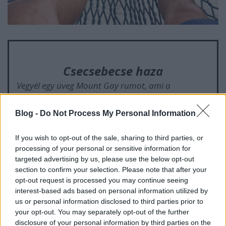
Csecsebecse haza
Vegyél egy üveg Mount Gay rumot, ami a
legismertebb helyi rum. A közértben egy negyed
literes üveg 5 USD-ba kerül. A vámmentesnek
Blog -
Do Not Process My Personal Information
mondott boltokban a kikötőben sem lesz sokkal
drágább.
If you wish to opt-out of the sale, sharing to third parties, or
processing of your personal or sensitive information for
targeted advertising by us, please use the below opt-out
section to confirm your selection. Please note that after your
opt-out request is processed you may continue seeing
interest-based ads based on personal information utilized by
us or personal information disclosed to third parties prior to
your opt-out. You may separately opt-out of the further
disclosure of your personal information by third parties on the