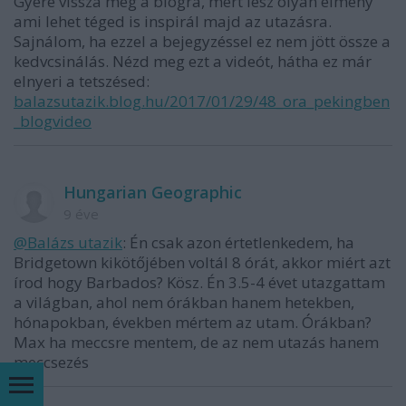
Gyere vissza még a blogra, mert lesz olyan élmény
ami lehet téged is inspirál majd az utazásra.
Sajnálom, ha ezzel a bejegyzéssel ez nem jött össze a
kedvcsinálás. Nézd meg ezt a videót, hátha ez már
elnyeri a tetszésed:
balazsutazik.blog.hu/2017/01/29/48_ora_pekingben
_blogvideo
Hungarian Geographic
9 éve
@Balázs utazik
: Én csak azon értetlenkedem, ha
Bridgetown kikötőjében voltál 8 órát, akkor miért azt
írod hogy Barbados? Kösz. Én 3.5-4 évet utazgattam
a világban, ahol nem órákban hanem hetekben,
hónapokban, években mértem az utam. Órákban?
Max ha meccsre mentem, de az nem utazás hanem
meccsezés