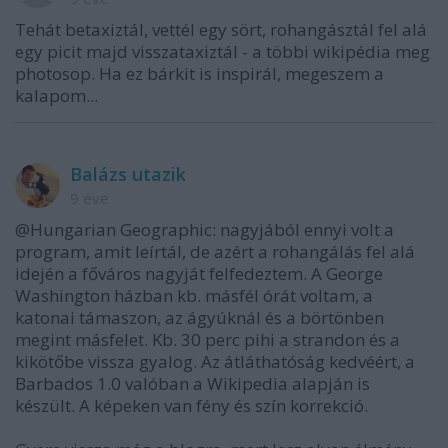
Tehát betaxiztál, vettél egy sört, rohangásztál fel alá
egy picit majd visszataxiztál - a többi wikipédia meg
photosop. Ha ez bárkit is inspirál, megeszem a
kalapom...
Balázs utazik
9 éve
@Hungarian Geographic: nagyjából ennyi volt a
program, amit leírtál, de azért a rohangálás fel alá
idején a főváros nagyját felfedeztem. A George
Washington házban kb. másfél órát voltam, a
katonai támaszon, az ágyúknál és a börtönben
megint másfelet. Kb. 30 perc pihi a strandon és a
kikötőbe vissza gyalog. Az átláthatóság kedvéért, a
Barbados 1.0 valóban a Wikipedia alapján is
készült. A képeken van fény és szín korrekció.