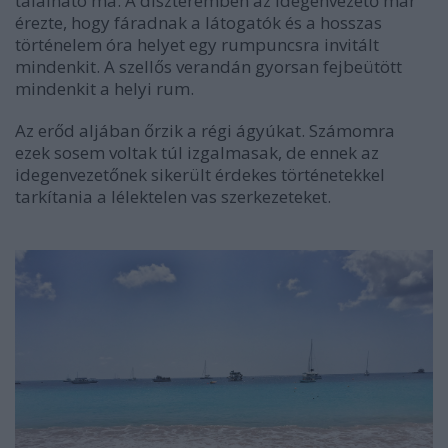
található ma. A díszteremben az idegenvezető már
érezte, hogy fáradnak a látogatók és a hosszas
történelem óra helyet egy rumpuncsra invitált
mindenkit. A szellős verandán gyorsan fejbeütött
mindenkit a helyi rum.
Az erőd aljában őrzik a régi ágyúkat. Számomra
ezek sosem voltak túl izgalmasak, de ennek az
idegenvezetőnek sikerült érdekes történetekkel
tarkítania a lélektelen vas szerkezeteket.