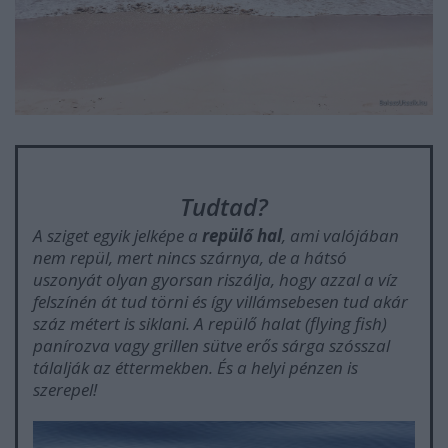
Tudtad?
A sziget egyik jelképe a
repülő hal
, ami valójában
nem repül, mert nincs szárnya, de a hátsó
uszonyát olyan gyorsan riszálja, hogy azzal a víz
felszínén át tud törni és így villámsebesen tud akár
száz métert is siklani. A repülő halat (flying fish)
panírozva vagy grillen sütve erős sárga szósszal
tálalják az éttermekben. És a helyi pénzen is
szerepel!