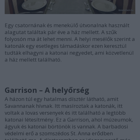
Egy csatornának és menekülő útvonalnak használt
alagutat találtak pár éve a ház mellett. A szűk
folyosón ma át lehet menni. A helyi mesélők szerint a
katonák egy esetleges támadáskor ezen keresztül
tudták elhagyni a katonai negyedet, ami közvetlenül
a ház mellett található.
Garrison – A helyőrség
A házon túl egy hatalmas dísztér látható, amit
Savannanak hívnak. Itt masíroztak a katonák, itt
voltak a lovas versenyek és itt található a legtöbb
katonai létesítmény. Ez a Garrison, ahol múzeumok,
ágyuk és katonai börtönök is vannak. A barbadosi
védelmi erő a szomszédos St. Anna erődben