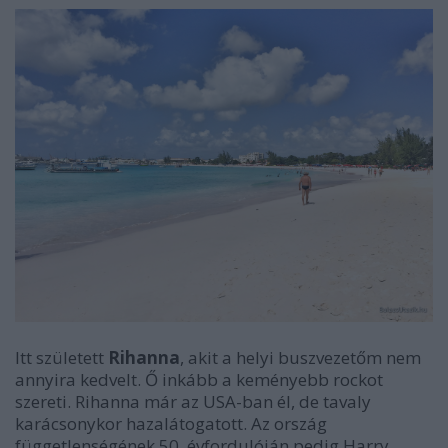
Itt született
Rihanna
, akit a helyi buszvezetőm nem
annyira kedvelt. Ő inkább a keményebb rockot
szereti. Rihanna már az USA-ban él, de tavaly
karácsonykor hazalátogatott. Az ország
függetlenségének 50. évfordulóján pedig Harry