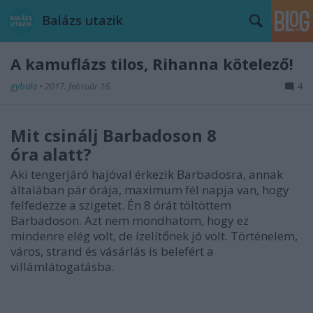
Balázs utazik
A kamuflázs tilos, Rihanna kötelező!
gybala
•
2017. február 16.
4
Mit csinálj Barbadoson 8
óra alatt?
Aki tengerjáró hajóval érkezik Barbadosra, annak
általában pár órája, maximum fél napja van, hogy
felfedezze a szigetet. Én 8 órát töltöttem
Barbadoson. Azt nem mondhatom, hogy ez
mindenre elég volt, de ízelítőnek jó volt. Történelem,
város, strand és vásárlás is belefért a
villámlátogatásba.