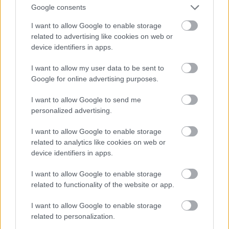
Google consents
I want to allow Google to enable storage
Az egyetlen Amerikán kívüli
related to advertising like cookies on web or
device identifiers in apps.
ország, ahol Washington járt
George Washington, amikor még csak 19 éves
I want to allow my user data to be sent to
kamasz volt, néhány hetet Barbadoson töltött. A
Google for online advertising purposes.
betegeskedő féltestvére Lawrence egy 18. századi
ültetvényes házban gyógyult két hónapon keresztül.
I want to allow Google to send me
personalized advertising.
Gyurka is elkísérte a levegőjéről híres szigetre. A
későbbi amerikai elnöknek ez volt az egyetlen ország
I want to allow Google to enable storage
ahol járt az Egyesült Államokon kívül.
related to analytics like cookies on web or
device identifiers in apps.
I want to allow Google to enable storage
related to functionality of the website or app.
I want to allow Google to enable storage
related to personalization.