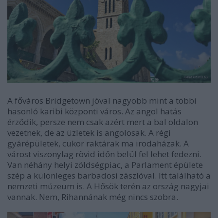
A főváros Bridgetown jóval nagyobb mint a többi
hasonló karibi központi város. Az angol hatás
érződik, persze nem csak azért mert a bal oldalon
vezetnek, de az üzletek is angolosak. A régi
gyárépületek, cukor raktárak ma irodaházak. A
várost viszonylag rövid időn belül fel lehet fedezni.
Van néhány helyi zöldségpiac, a Parlament épülete
szép a különleges barbadosi zászlóval. Itt található a
nemzeti múzeum is. A Hősök terén az ország nagyjai
vannak. Nem, Rihannának még nincs szobra.