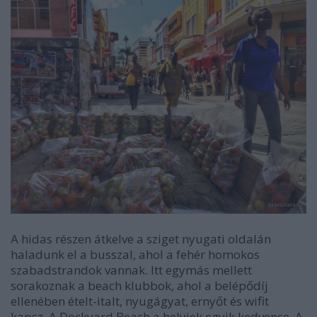
A hidas részen átkelve a sziget nyugati oldalán
haladunk el a busszal, ahol a fehér homokos
szabadstrandok vannak. Itt egymás mellett
sorakoznak a beach klubbok, ahol a belépődíj
ellenében ételt-italt, nyugágyat, ernyőt és wifit
kapsz. A Dockyard Beach a helyiek egyik kedvence. A