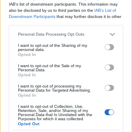
IAB’s list of downstream participants. This information may
also be disclosed by us to third parties on the
IAB’s List of
Downstream Participants
that may further disclose it to other
third parties.
Please note that this website/app uses one or more Google
Personal Data Processing Opt Outs
services and may gather and store information including but
not limited to your visit or usage behaviour. You may click to
I want to opt-out of the Sharing of my
personal data.
grant or deny consent to Google and its third-party tags to
Opted In
use your data for below specified purposes in below Google
consent section.
I want to opt-out of the Sale of my
Personal Data.
Opted In
I want to opt-out of processing my
Personal Data for Targeted Advertising.
Opted In
I want to opt-out of Collection, Use,
Retention, Sale, and/or Sharing of my
Personal Data that Is Unrelated with the
Purposes for which it was collected.
Opted Out