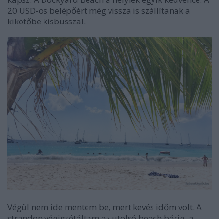
20 USD-os belépőért még vissza is szállítanak a
kikötőbe kisbusszal.
Végül nem ide mentem be, mert kevés időm volt. A
strandon végigsétáltam az utolsó beach bárig, a