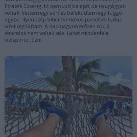
Pirate’s Cove-ig. Itt nem volt belépő, de nyugágyak
voltak. Vettem egy sört és befeküdtem egy függő
ágyba. Ilyen szép fehér homokos partot és türkiz
vizet rég láttam. A nap nagyon erősen süt, a
strandok nem voltak tele. Lehet mindenféle
vízisportot űzni.