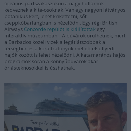
óceános partszakaszokon a nagy hullámok
kedveznek a kite-osoknak. Van egy nagyon látványos
botanikus kert, lehet krikettezni, sőt
cseppkőbarlangban is nézelődni. Egy régi British
Airways
Concorde repülőt is kiállítottak
egy
interaktív múzeumban.. A búvárok örülhetnek, mert
a Barbados közeli vizek a legátlátszóbbak a
térségben és a korallzátonyok mellett elsüllyedt
hajók között is lehet nézelődni. A katamarános hajós
programok során a könnyűbúvárok akár
óriásteknősökkel is úszhatnak.